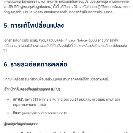
เหตุสมผลและไม่เกินที่กฎหมายกำหนด (หากบริษัทเป็นเพียงผู้ประมวลผลข้อมูล ท่านต้องติดต่อ
ขอใช้สิทธิกับผู้ควบคุมข้อมูลโดยตรง) ทั้งนี้ บริษัทอาจมีข้อจำกัดในการปฏิบัติตามคำร้องขอตาม
ที่กฎหมายกำหนด และขอสงวนสิทธิ์ในการคิดค่าบริการที่จำเป็นต่อการดำเนินการ
5. การแก้ไขเปลี่ยนแปลง
เอกสารแจ้งการประมวลผลข้อมูลส่วนบุคคล (Privacy Notice) ฉบับนี้ อาจมีการแก้ไข
เปลี่ยนแปลง โดยบริษัทจะแสดงฉบับที่เป็นปัจจุบันไว้ที่เว็บไซต์ หรือแจ้งเป็นลายลักษณ์อักษรต่อ
ไป
6. รายละเอียดการติดต่อ
หากมีเหตุร้องเรียนเกี่ยวกับข้อมูลส่วนบุคคล สามารถติดต่อได้ตามช่องทางดังนี้:
เจ้าหน้าที่คุ้มครองข้อมูลส่วนบุคคล (DPO)
สถานที่:
เลขที่ 313 อาคาร ซี.พี. ทาวเวอร์ ชั้น 24 ถนนสีลม แขวงสีลม เขตบางรัก
กรุงเทพมหานคร 10500
อีเมล:
privacy@counterservice.co.th
ผู้ควบคุมข้อมูลส่วนบุคคล