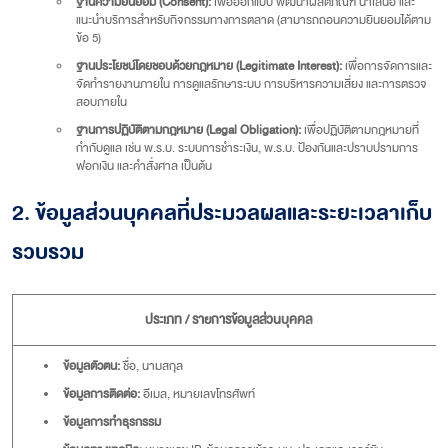
ฐานความยินยอม (Consent):
เพื่อออกแบบ พัฒนาผลิตภัณฑ์ นำเสนอ และ
แนะนำบริการสำหรับกิจกรรมทางการตลาด (สามารถถอนความยินยอมได้ตาม
ข้อ 5)
ฐานประโยชน์โดยชอบด้วยกฎหมาย (Legitimate Interest):
เพื่อการจัดการและ
จัดทำรายงานภายใน การดูแลรักษาระบบ การบริหารความเสี่ยง และการตรวจ
สอบภายใน
ฐานการปฏิบัติตามกฎหมาย (Legal Obligation):
เพื่อปฏิบัติตามกฎหมายที่
กำกับดูแล เช่น พ.ร.บ. ระบบการชำระเงิน, พ.ร.บ. ป้องกันและปราบปรามการ
ฟอกเงิน และคำสั่งศาล เป็นต้น
2. ข้อมูลส่วนบุคคลที่ประมวลผลและระยะเวลาเก็บ
รวบรวม
ประเภท / รายการข้อมูลส่วนบุคคล
ข้อมูลตัวตน:
ชื่อ, นามสกุล
ข้อมูลการติดต่อ:
อีเมล, หมายเลขโทรศัพท์
ข้อมูลการทำธุรกรรม